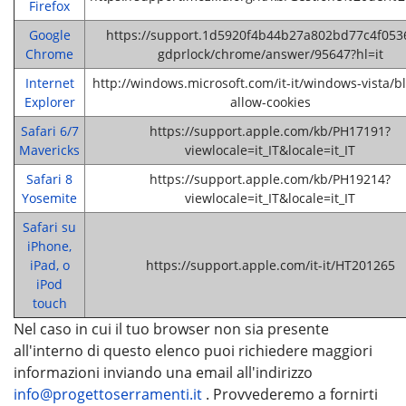
Firefox
Google
https://support.1d5920f4b44b27a802bd77c4f053
Chrome
gdprlock/chrome/answer/95647?hl=it
Internet
http://windows.microsoft.com/it-it/windows-vista/bl
Explorer
allow-cookies
Safari 6/7
https://support.apple.com/kb/PH17191?
Mavericks
viewlocale=it_IT&locale=it_IT
Safari 8
https://support.apple.com/kb/PH19214?
Yosemite
viewlocale=it_IT&locale=it_IT
Safari su
iPhone,
iPad, o
https://support.apple.com/it-it/HT201265
iPod
touch
Nel caso in cui il tuo browser non sia presente
all'interno di questo elenco puoi richiedere maggiori
informazioni inviando una email all'indirizzo
info@progettoserramenti.it
. Provvederemo a fornirti