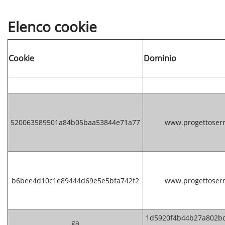
Elenco cookie
Cookie
Dominio
520063589501a84b05baa53844e71a77
www.progettoserr
b6bee4d10c1e89444d69e5e5bfa742f2
www.progettoserr
1d5920f4b44b27a802bd
ga